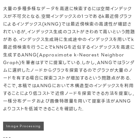
大量の多種多様なデータを高速に検索するには空間インデック
スが不可欠となる.空間インデックスの1つであるk最近傍グラフ
によるインデックス(kNNG)では最近傍検索の高速性が確認さ
れているが,インデックス生成のコストがきわめて高いという問題
がある.インデックス生成時に生成途中のインデックスを用いてk
最近傍検索を行うことでkNNGを近似するインデックスを高速に
生成するANNG(Approximate k-Nearest Neighbor
Graph)を筆者はすでに提案している.しかし,ANNGではランダ
ムに選択したノードからグラフを探索するのでグラフが大量のノ
ードを有する場合に探索コストが増加するという問題点がある.
そこで,本稿ではANNGにおいて木構造型のインデックスを利用
することにより低コストで近傍ノードを探索できる方法を提案し,
一様分布データおよび画像特徴量を用いて提案手法がANNG
よりコストを低減できることを確認した.
Image Processing