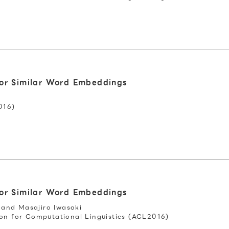
or Similar Word Embeddings
16)
or Similar Word Embeddings
and Masajiro Iwasaki
ion for Computational Linguistics (ACL2016)