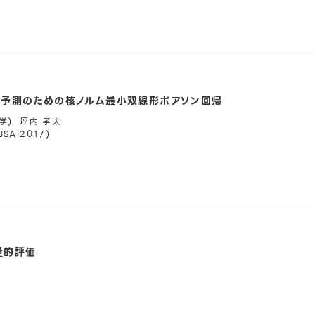
態予測のための核ノルム最小双線形ポアソン回帰
学), 坪内 孝太
AI2017)
量的評価