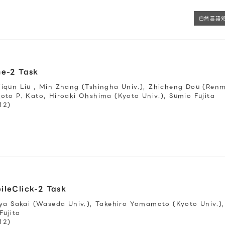
自然言語
ne-2 Task
iqun Liu , Min Zhang (Tshingha Univ.), Zhicheng Dou (Renmi
oto P. Kato, Hiroaki Ohshima (Kyoto Univ.), Sumio Fujita
12)
ileClick-2 Task
ya Sakai (Waseda Univ.), Takehiro Yamamoto (Kyoto Univ.), 
Fujita
12)