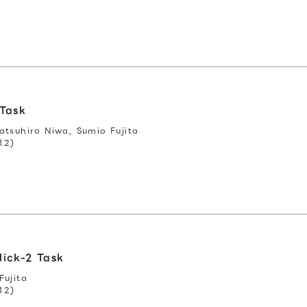
 Task
atsuhiro Niwa, Sumio Fujita
12)
lick-2 Task
Fujita
12)