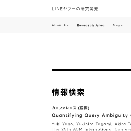
LINEヤフーの研究開発
About Us
Research Area
News
情報検索
カンファレンス (国際)
Quantifying Query Ambiguity w
Yuki Yano, Yukihiro Tagami, Akira T
The 25th ACM International Confe