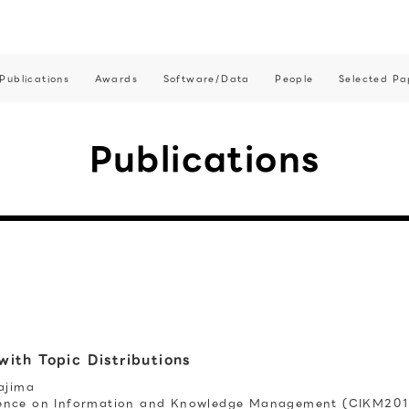
Publications
Awards
Software/Data
People
Selected Pa
Publications
ith Topic Distributions
ajima
rence on Information and Knowledge Management (CIKM201