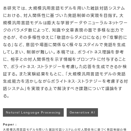
本研究では、大規模汎用言語モデルを用いた雑談対話システム
における、対人関係性に基づいた発話制御の実現を目指す。大
規模汎用言語モデルは膨大な学習データやニューラルネットワー
クのパラメタ数によって、知識や文章表現の面で多様な出力で
きるが、その多様性ゆえに「敬語からタメ口になる」や「攻撃的に
なる」など、意図や場面に関係なく様々なスタイルで発話を生成
してしまい、制御が難しい。本稿では、ポライトネス理論を参考
に、相手との対人関係性を示す情報をプロンプトに付与すること
で、ポライトネス・ストラテジーを考慮した応答を生成できるか検
証する。また実験結果をもとに、「大規模汎用言語モデルの発話
生成能力を活かしながらポライトネス・ストラテジーを考慮する対
話システム」を実現する上で解決すべき課題について議論をす
る。
Natural Language Processing
Generative AI
Paper :
大規模汎用言語モデルを用いた雑談対話システムの対人関係性に基づく発話制御の検