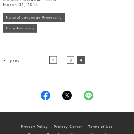
March 01, 2014
Natural Language Processing
Crowdsourcing
…
1
3
4
prev
Privacy Policy
Privacy Center
Terms of Use