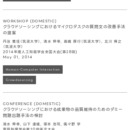
WORKSHOP (DOMESTIC)
クラウドソーシングにおけるマイクロタスクの質問文の改善手法
の提案
丹治 寛佳（筑波大学）, 清水 伸幸, 森嶋 厚行（筑波大学）, 北川 博之
（筑波大学）
2014年度人工知能学会全国大会(第28回)
May 01, 2014
Human-Computer Interaction
Crowdsourcing
CONFERENCE (DOMESTIC)
クラウドソーシングにおける成果物の品質維持のためのダミー
問題出題手法の検討
清水 伸幸, 山下 達雄, 塚本 浩司, 颯々野 学
言語処理学会第20回年次大会