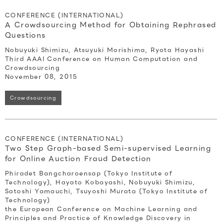
CONFERENCE (INTERNATIONAL)
A Crowdsourcing Method for Obtaining Rephrased
Questions
Nobuyuki Shimizu, Atsuyuki Morishima, Ryota Hayashi
Third AAAI Conference on Human Computation and
Crowdsourcing
November 08, 2015
Crowdsourcing
CONFERENCE (INTERNATIONAL)
Two Step Graph-based Semi-supervised Learning
for Online Auction Fraud Detection
Phiradet Bangcharoensap (Tokyo Institute of
Technology), Hayato Kobayashi, Nobuyuki Shimizu,
Satoshi Yamauchi, Tsuyoshi Murata (Tokyo Institute of
Technology)
the European Conference on Machine Learning and
Principles and Practice of Knowledge Discovery in