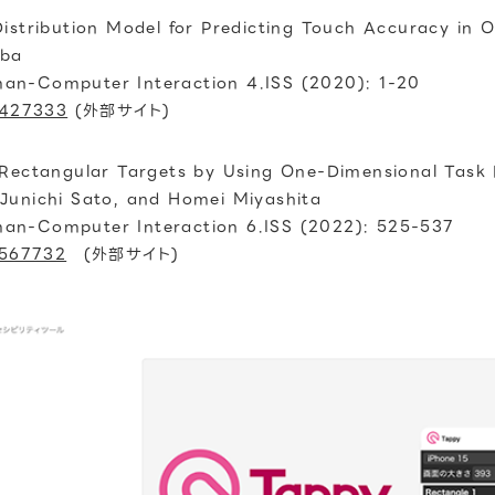
istribution Model for Predicting Touch Accuracy in O
uba
an-Computer Interaction 4.ISS (2020): 1-20
/3427333
(外部サイト)
 Rectangular Targets by Using One-Dimensional Task 
 Junichi Sato, and Homei Miyashita
an-Computer Interaction 6.ISS (2022): 525-537
3567732
(外部サイト)