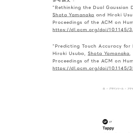
参考論文 ：
"Rethinking the Dual Gaussian D
Shota Yamanaka
and Hiroki Us
Proceedings of the ACM on Hum
https://dl.acm.org/doi/10.1145
"Predicting Touch Accuracy for
Hiroki Usuba,
Shota Yamanaka
,
Proceedings of the ACM on Hum
https://dl.acm.org/doi/10.1145/