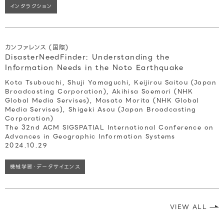
インタラクション
カンファレンス (国際)
DisasterNeedFinder: Understanding the
Information Needs in the Noto Earthquake
Kota Tsubouchi, Shuji Yamaguchi, Keijirou Saitou (Japan
Broadcasting Corporation), Akihisa Soemori (NHK
Global Media Servises), Masato Morita (NHK Global
Media Servises), Shigeki Asou (Japan Broadcasting
Corporation)
The 32nd ACM SIGSPATIAL International Conference on
Advances in Geographic Information Systems
2024.10.29
機械学習・データサイエンス
VIEW ALL