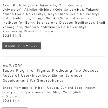
Akira Kodaka (Keio University, Chulalongkorn
University), Akihiko Nishino (Keio University), Takashi
Kanno (Keio University), Kaya Onda (Keio University),
Kota Tsubouchi, Shingo Suzuki (National Research
Institute for Earth Science and Disaster Resilience), Shuji
Yamaguchi, Naohiko Kohtake (Keio University)
Progress in Disaster Science
2024.11.18
機械学習・データサイエンス
その他 (国際)
Tappy Plugin for Figma: Predicting Tap Success
Rates of User-Interface Elements under
Development for Smartphones
Shota Yamanaka, Hiroki Usuba, Junichi Sato, Naomi
Sasaya, Fumiya Yamashita, Shuji Yamaguchi
arXiv.org
2024.11.4