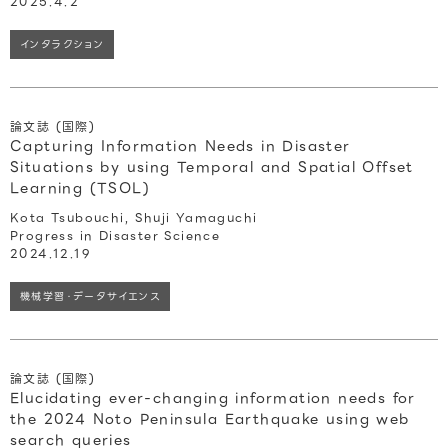
2025.4.2
インタラクション
論文誌 (国際)
Capturing Information Needs in Disaster
Situations by using Temporal and Spatial Offset
Learning (TSOL)
Kota Tsubouchi, Shuji Yamaguchi
Progress in Disaster Science
2024.12.19
機械学習・データサイエンス
論文誌 (国際)
Elucidating ever-changing information needs for
the 2024 Noto Peninsula Earthquake using web
search queries