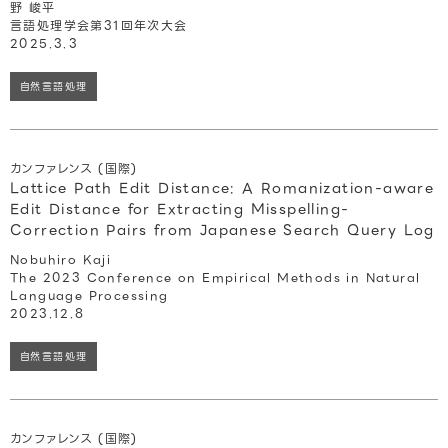
野 峻平
言語処理学会第31回年次大会
2025.3.3
自然言語処理
カンファレンス (国際)
Lattice Path Edit Distance: A Romanization-aware
Edit Distance for Extracting Misspelling-
Correction Pairs from Japanese Search Query Log
Nobuhiro Kaji
The 2023 Conference on Empirical Methods in Natural
Language Processing
2023.12.8
自然言語処理
カンファレンス (国際)