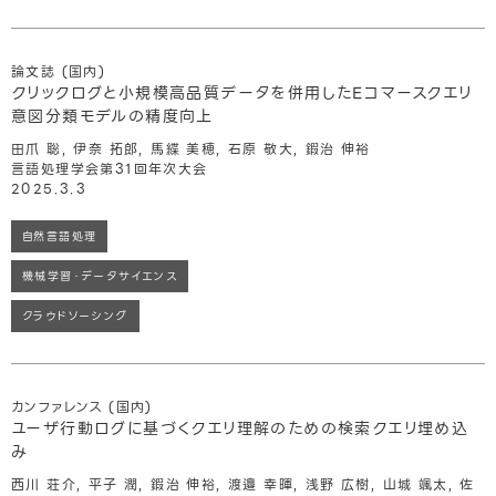
論文誌 (国内)
クリックログと小規模高品質データを併用したEコマースクエリ
意図分類モデルの精度向上
田爪 聡, 伊奈 拓郎, 馬緤 美穂, 石原 敬大, 鍜治 伸裕
言語処理学会第31回年次大会
2025.3.3
自然言語処理
機械学習・データサイエンス
クラウドソーシング
カンファレンス (国内)
ユーザ行動ログに基づくクエリ理解のための検索クエリ埋め込
み
西川 荘介, 平子 潤, 鍜治 伸裕, 渡邉 幸暉, 浅野 広樹, 山城 颯太, 佐