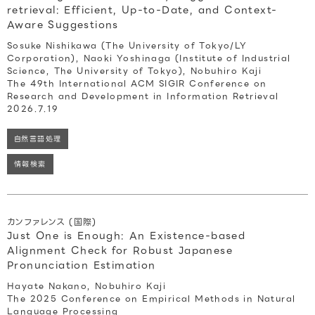
retrieval: Efficient, Up-to-Date, and Context-
Aware Suggestions
Sosuke Nishikawa (The University of Tokyo/LY
Corporation), Naoki Yoshinaga (Institute of Industrial
Science, The University of Tokyo), Nobuhiro Kaji
The 49th International ACM SIGIR Conference on
Research and Development in Information Retrieval
2026.7.19
自然言語処理
情報検索
カンファレンス (国際)
Just One is Enough: An Existence-based
Alignment Check for Robust Japanese
Pronunciation Estimation
Hayate Nakano, Nobuhiro Kaji
The 2025 Conference on Empirical Methods in Natural
Language Processing