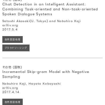
Chat Detection in an Intelligent Assistant:
Combining Task-oriented and Non-task-oriented
Spoken Dialogue Systems
Satoshi Akasaki(U. Tokyo) and Nobuhiro Kaji
arXiv.org
2017.5.4
自然言語処理
クラウドソーシング
その他 (国際)
Incremental Skip-gram Model with Negative
Sampling
Nobuhiro Kaji, Hayato Kobayashi
arXiv.org
2017.4.14
自然言語処理