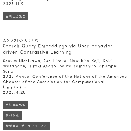
2025.11.9
自然言語処理
カンファレンス (国際)
Search Query Embeddings via User-behavior-
driven Contrastive Learning
Sosuke Nishikawa, Jun Hirako, Nobuhiro Kaji, Koki
Watanabe, Hiroki Asano, Souta Yamashiro, Shumpei
Sano
2025 Annual Conference of the Nations of the Americas
Chapter of the Association for Computational
Linguistics
2025.4.28
自然言語処理
情報検索
機械学習・データサイエンス