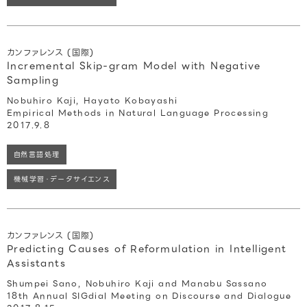
カンファレンス (国際)
Incremental Skip-gram Model with Negative
Sampling
Nobuhiro Kaji, Hayato Kobayashi
Empirical Methods in Natural Language Processing
2017.9.8
自然言語処理
機械学習・データサイエンス
カンファレンス (国際)
Predicting Causes of Reformulation in Intelligent
Assistants
Shumpei Sano, Nobuhiro Kaji and Manabu Sassano
18th Annual SIGdial Meeting on Discourse and Dialogue