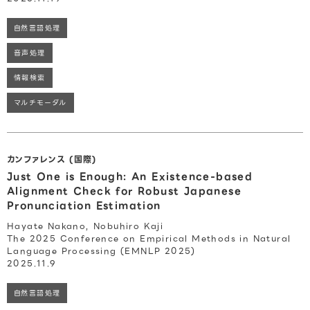
自然言語処理
音声処理
情報検索
マルチモーダル
カンファレンス (国際)
Just One is Enough: An Existence-based
Alignment Check for Robust Japanese
Pronunciation Estimation
Hayate Nakano, Nobuhiro Kaji
The 2025 Conference on Empirical Methods in Natural
Language Processing (EMNLP 2025)
2025.11.9
自然言語処理