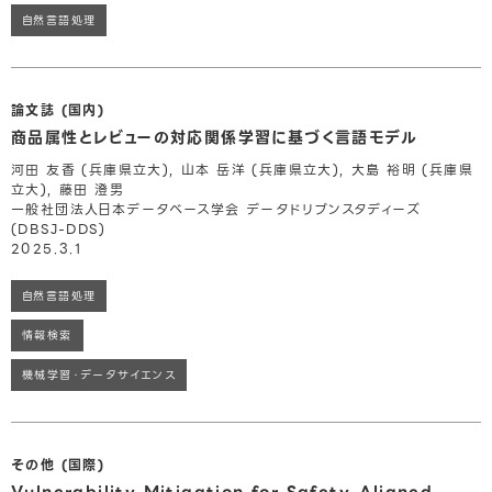
自然言語処理
論文誌 (国内)
商品属性とレビューの対応関係学習に基づく言語モデル
河田 友香 (兵庫県立大), 山本 岳洋 (兵庫県立大), 大島 裕明 (兵庫県
立大), 藤田 澄男
一般社団法人日本データベース学会 データドリブンスタディーズ
(DBSJ-DDS)
2025.3.1
自然言語処理
情報検索
機械学習・データサイエンス
その他 (国際)