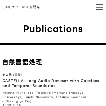
LINEヤフーの研究開発
Publications
自然言語処理
その他 (国際)
CASTELLA: Long Audio Dataset with Captions
and Temporal Boundaries
Hokuto Munakata, Takehiro Imamura (Nagoya
University), Taichi Nishimura, Tatsuya Komatsu
arXiv.org (arXiv)
2025.11.19