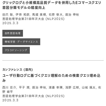
クリックログと小規模高品質データを併用したEコマースクエリ
意図分類モデルの精度向上
田爪 聡, 伊奈 拓郎, 馬緤 美穂, 石原 敬大, 鍜治 伸裕
言語処理学会第31回年次大会 (NLP2025)
2025.3.3
自然言語処理
機械学習・データサイエンス
クラウドソーシング
カンファレンス (国内)
ユーザ行動ログに基づくクエリ理解のための検索クエリ埋め込
み
西川 荘介, 平子 潤, 鍜治 伸裕, 渡邉 幸暉, 浅野 広樹, 山城 颯太, 佐
野 峻平
言語処理学会第31回年次大会 (NLP2025)
2025.3.3