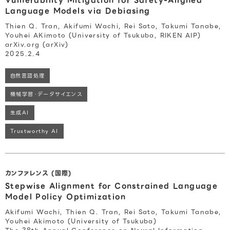
Vulnerability Mitigation for Safety-Aligned
Language Models via Debiasing
Thien Q. Tran, Akifumi Wachi, Rei Sato, Takumi Tanabe,
Youhei AKimoto (University of Tsukuba, RIKEN AIP)
arXiv.org (arXiv)
2025.2.4
自然言語処理
機械学習・データサイエンス
生成AI
Trustworthy AI
カンファレンス (国際)
Stepwise Alignment for Constrained Language
Model Policy Optimization
Akifumi Wachi, Thien Q. Tran, Rei Sato, Takumi Tanabe,
Youhei Akimoto (University of Tsukuba)