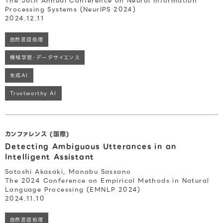
The 38th Annual Conference on Neural Information
Processing Systems (NeurIPS 2024)
2024.12.11
自然言語処理
機械学習・データサイエンス
生成AI
Trustworthy AI
カンファレンス (国際)
Detecting Ambiguous Utterances in an
Intelligent Assistant
Satoshi Akasaki, Manabu Sassano
The 2024 Conference on Empirical Methods in Natural
Language Processing (EMNLP 2024)
2024.11.10
自然言語処理