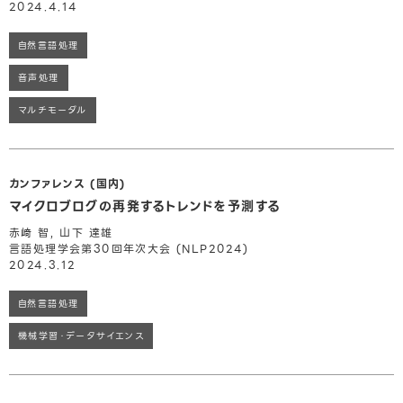
2024.4.14
自然言語処理
音声処理
マルチモーダル
カンファレンス (国内)
マイクロブログの再発するトレンドを予測する
赤﨑 智, 山下 達雄
言語処理学会第30回年次大会 (NLP2024)
2024.3.12
自然言語処理
機械学習・データサイエンス