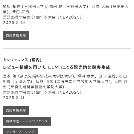
植松 拓也 (早稲田大学), 福田 創 (早稲田大学), 河原 大輔 (早稲田大
学), 柴田 知秀
言語処理学会第31回年次大会 (NLP2025)
2025.3.13
自然言語処理
カンファレンス (国内)
レビュー情報を用いた LLM による観光地比較表生成
辻本 陵 (奈良先端科学技術大学院大学), 坪内 孝太, 山下 達雄, 松田
裕貴 (岡山大学), 諏訪 博彦 (奈良先端科学技術大学院大学), 大内 啓
樹 (奈良先端科学技術大学院大学)
言語処理学会第31回年次大会 (NLP2025)
2025.3.11
自然言語処理
機械学習・データサイエンス
クラウドソーシング