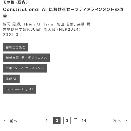
その他 (国内)
Constitutional AI におけるセーフティアラインメントの改
善
綿岡 晃輝, Thien Q. Tran, 前田 若菜, 髙橋 翼
言語処理学会第30回年次大会 (NLP2024)
2024.3.4
自然言語処理
機械学習・データサイエンス
セキュリティ・プライバシー
生成AI
Trustworthy AI
…
1
2
3
14
前へ
次へ