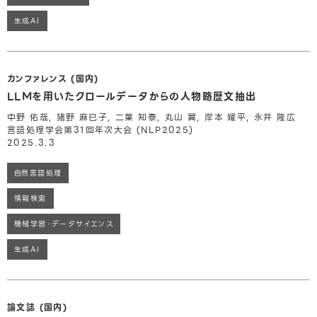
生成AI
カンファレンス (国内)
LLMを用いたクロールデータからの人物略歴文抽出
中野 佑哉, 猪野 麻巳子, 二葉 知泰, 丸山 翼, 岸本 耀平, 永井 隆広
言語処理学会第31回年次大会 (NLP2025)
2025.3.3
自然言語処理
情報検索
機械学習・データサイエンス
生成AI
論文誌 (国内)