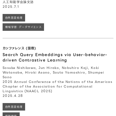
人工知能学会論文誌
2025.7.1
自然言語処理
機械学習・データサイエンス
カンファレンス (国際)
Search Query Embeddings via User-behavior-
driven Contrastive Learning
Sosuke Nishikawa, Jun Hirako, Nobuhiro Kaji, Koki
Watanabe, Hiroki Asano, Souta Yamashiro, Shumpei
Sano
2025 Annual Conference of the Nations of the Americas
Chapter of the Association for Computational
Linguistics (NAACL 2025)
2025.4.28
自然言語処理