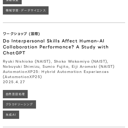
情報検索
機械学習・データサイエンス
ワークショップ (国際)
Do Interpersonal Skills Affect Human-AI
Collaboration Performance? A Study with
ChatGPT
Ryuki Nishioka (NAIST), Shoko Wakamiya (NAIST),
Nobuyuki Shimizu, Sumio Fujita, Eiji Aramaki (NAIST)
AutomationXP25: Hybrid Automation Experiences
(AutomationXP25)
2025.4.27
自然言語処理
クラウドソーシング
生成AI